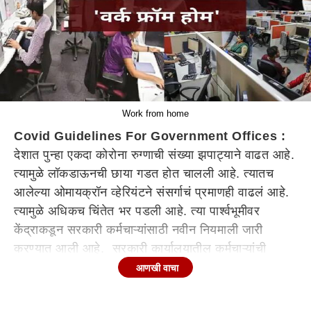
Work from home
Covid Guidelines For Government Offices :
देशात पुन्हा एकदा कोरोना रुग्णाची संख्या झपाट्याने वाढत आहे.
त्यामुळे लॉकडाऊनची छाया गडत होत चालली आहे. त्यातच
आलेल्या ओमायक्रॉन व्हेरियंटने संसर्गाचं प्रमाणही वाढलं आहे.
त्यामुळे अधिकच चिंतेत भर पडली आहे. त्या पार्श्वभूमीवर
केंद्राकडून सरकारी कर्मचाऱ्यांसाठी नवीन नियमाली जारी
करण्यात आली आहे. सरकारी कार्यालयातील कर्मचाऱ्यांची
उपस्थिती 50 टक्के इतकीच ठेवण्यात यावी, उर्वरीत कर्मचाऱ्यांना
आणखी वाचा
work from home देण्यात यावे, असे नियमालीत केंद्र
सरकारने म्हटले आहे.