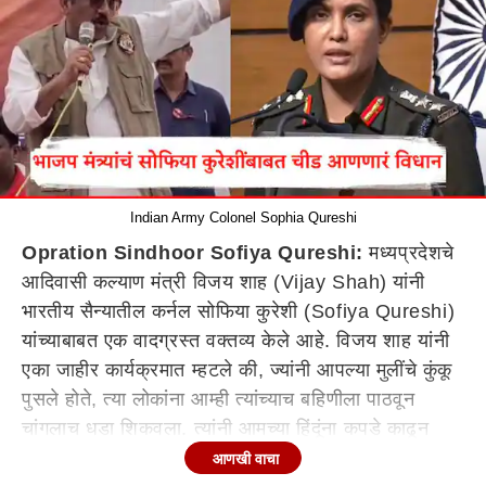
Indian Army Colonel Sophia Qureshi
Opration Sindhoor Sofiya Qureshi:
मध्यप्रदेशचे
आदिवासी कल्याण मंत्री विजय शाह (Vijay Shah) यांनी
भारतीय सैन्यातील कर्नल सोफिया कुरेशी (Sofiya Qureshi)
यांच्याबाबत एक वादग्रस्त वक्तव्य केले आहे. विजय शाह यांनी
एका जाहीर कार्यक्रमात म्हटले की, ज्यांनी आपल्या मुलींचे कुंकू
पुसले होते, त्या लोकांना आम्ही त्यांच्याच बहिणीला पाठवून
चांगलाच धडा शिकवला. त्यांनी आमच्या हिंदूंना कपडे काढून
मारले, तर पंतप्रधान नरेंद्र मोदी (Narendra Modi) यांनी
आणखी वाचा