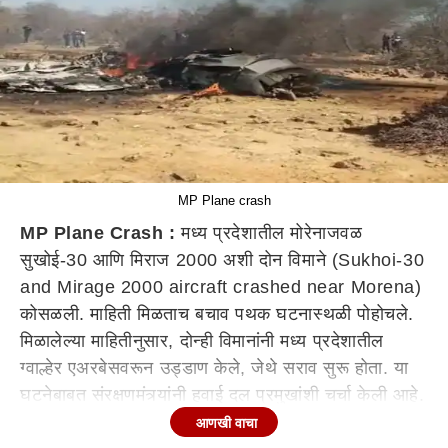
MP Plane crash
MP Plane Crash :
मध्य प्रदेशातील मोरेनाजवळ
सुखोई-30 आणि मिराज 2000 अशी दोन विमाने (Sukhoi-30
and Mirage 2000 aircraft crashed near Morena)
कोसळली. माहिती मिळताच बचाव पथक घटनास्थळी पोहोचले.
मिळालेल्या माहितीनुसार, दोन्ही विमानांनी मध्य प्रदेशातील
ग्वाल्हेर एअरबेसवरून उड्डाण केले, जेथे सराव सुरू होता. या
घटनेबाबत संरक्षणमंत्र्यांनी हवाई दल प्रमुखांशी चर्चा केली आहे.
आणखी वाचा
माहिती देताना मुरैनाचे जिल्हाधिकारी म्हणाले की, जेट विमान