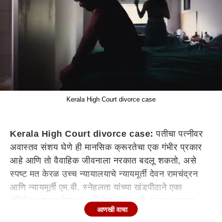
Kerala High Court divorce case
Kerala High Court divorce case
:
पतीचा पत्नीवर
अवास्तव संशय घेणे ही मानसिक क्रूरतेचा एक गंभीर प्रकार
आहे आणि तो वैवाहिक जीवनाला नरकात बदलू शकतो, असे
स्पष्ट मत केरळ उच्च न्यायालयाचे न्यायमूर्ती देवन रामचंद्रन
आणि न्यायमूर्ती एम.बी. स्नेहलता यांच्या खंडपीठाने एका
महिलेच्या घटस्फोटाच्या याचिकेवर सुनावणी करताना व्यक्त
आणखी वाचा
केले. न्यायालयाने म्हटले की, विवाह हा परस्पर विश्वास, प्रेम