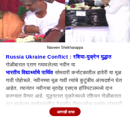
Naveen Shekharappa
Russia Ukraine Conflict
:
रशिया-युक्रेन युद्धात
गोळीबारात प्राण गमावलेल्या नवीन या
भारतीय विद्यार्थ्याचे पार्थिव
सोमवारी कर्नाटकातील हावेरी या मूळ
गावी पोहोचले. नवीनच्या मूळ गावी त्यांचे कुटुंबीय अंत्यदर्शन घेत
आहेत. त्यानंतर नवीनचा मृतदेह एसएस हॉस्पिटलमध्ये दान
करण्यात येणार आहे. युद्धग्रस्त युक्रेनमध्ये रशियन गोळीबारात
ठार झालेल्या कर्नाटकातील वैद्यकीय विद्यार्थ्याचा मृतदेह सोमवारी
बंगळुरू विमानतळावर पोहोचला. खार्किव नॅशनल मेडिकल
आणखी वाचा
युनिव्हर्सिटीतील वैद्यकीय अंतिम वर्षाचा विद्यार्थी नवीन शेखरप्पा
ग्यानगौदार याचा 1 मार्च रोजी युद्धमय भागात मृत्यू झाला.