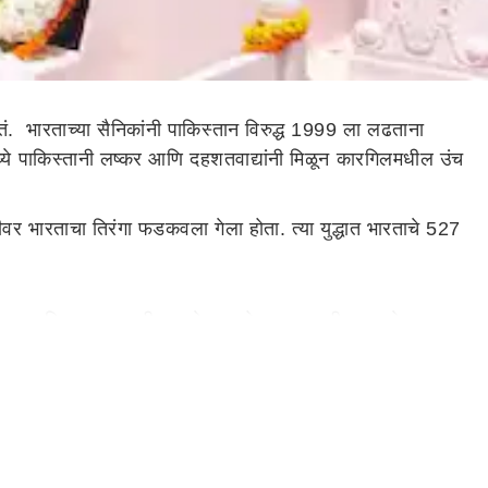
ं. भारताच्या सैनिकांनी पाकिस्तान विरुद्ध 1999 ला लढताना
्ये पाकिस्तानी लष्कर आणि दहशतवाद्यांनी मिळून कारगिलमधील उंच
र भारताचा तिरंगा फडकवला गेला होता. त्या युद्धात भारताचे 527
कारगिल युद्धात शहीद झाले. या छोट्या राज्यातील प्रत्येक
े लोकसंख्या माजी सैनिकांची आहे. उत्तराखंडच्या गढवाल रायफल्स आणि
 कुमाऊं रेजिमेंटचे 16 जवान देखील शहीद झाले.
द कॅप्टन विक्रम बत्रा देखील हिमाचल प्रदेशचे होते. त्यांना
े.