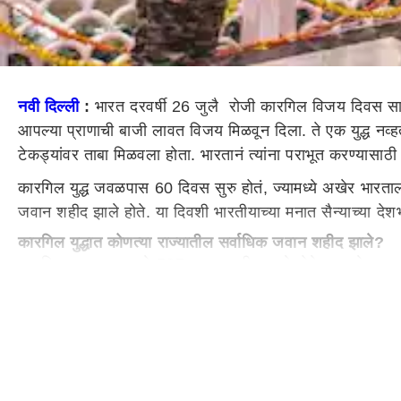
नवी दिल्ली
:
भारत दरवर्षी 26 जुलै रोजी कारगिल विजय दिवस साजरा
आपल्या प्राणाची बाजी लावत विजय मिळवून दिला. ते एक युद्ध नव्
टेकड्यांवर ताबा मिळवला होता. भारतानं त्यांना पराभूत करण्यासा
कारगिल युद्ध जवळपास 60 दिवस सुरु होतं, ज्यामध्ये अखेर भारता
जवान शहीद झाले होते. या दिवशी भारतीयाच्या मनात सैन्याच्या दे
कारगिल युद्धात कोणत्या राज्यातील सर्वाधिक जवान शहीद झाले?
कारगिल युद्धात भारताचे 527 जवान शहीद झाले होते. यामध्ये उत्त
जिल्ह्यातील सैनिक त्या युद्धात शहीद झाले. त्यांचं स्मरण करण प्
कुमाऊं रेजिमेंटच्या जवानांनी या युद्धात शौर्य गाजवलं. एकट्या 
उत्तराखंडनंतर हिमाचल प्रदेशातील सर्वाधिक जवान शहीद झाले होत
मरणोत्तर परमवीर चक्र जाहीर करण्यात आलं. रायफलमॅन संजय कुम
भारताचा मोठा विजय, युद्धावर किती खर्च झालेला