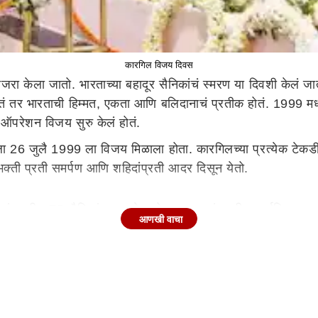
कारगिल विजय दिवस
 केला जातो. भारताच्या बहादूर सैनिकांचं स्मरण या दिवशी केलं जात
हतं तर भारताची हिम्मत, एकता आणि बलिदानाचं प्रतीक होतं. 1999 मध
ठी ऑपरेशन विजय सुरु केलं होतं.
ला 26 जुलै 1999 ला विजय मिळाला होता. कारगिलच्या प्रत्येक टेकडीव
शभक्ती प्रती समर्पण आणि शहिदांप्रती आदर दिसून येतो.
राखंडमधील 75 सैनिकांचा समावेश होता. उत्तराखंडमधील सर्वाधिक जवान 
आणखी वाचा
रत्येक भारतीयाचं कर्तव्य आहे. उत्तराखंडच्या लोकसंख्येपैकी 15 टक्क
गढवाल रायफल्सचे 47 जवान शहीद झाले. त्यापैकी 41 उत्तराखंडचे होते.
े. हिमाचल प्रदेशमधील 52 जवान कारगिल युद्धात शहीद झाले होते. शही
ार यांना परमीवर चक्र देण्यात आलं ते देखील हिमाचल प्रदेशचे होत