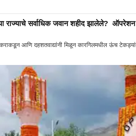
ा राज्याचे सर्वाधिक जवान शहीद झालेले? ऑपरेशन
राकडून आणि दहशतवाद्यांनी मिळून कारगिलमधील ऊंच टेकड्यांवर क