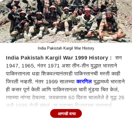
India Pakistah Kargil War History
India Pakistah Kargil War 1999 History :
सन
1947, 1965, नंतर 1971 अशा तीन-तीन युद्धात भारताने
पाकिस्तानला धडा शिकवल्यानंतरही पाकिस्तानची मस्ती काही
जिरली नव्हती. नंतर 1999 सालच्या
कारगिल
युद्धामध्ये भारताने
ही कसर पूर्ण केली आणि पाकिस्तानला चारी मुंड्या चित केलं,
त्याच्या नांग्या ठेचल्या. जवळपास 60 दिवस चाललेले हे युद्ध 26
जुलै 1999 रोजी संपलं. या युद्धाच्या विजयाच्या स्मरणार्थ
भारतात दरवर्षी हा दिवस 'कारगिल विजय दिवस' म्हणून साजरा
आणखी वाचा
केला जातो.