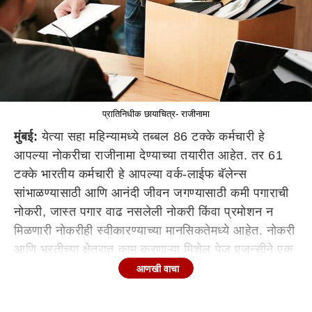
प्रातिनिधीक छायाचित्र- राजीनामा
मुंबई:
येत्या सहा महिन्यामध्ये तब्बल 86 टक्के कर्मचारी हे
आपल्या नोकरीचा राजीनामा देण्याच्या तयारीत आहेत. तर 61
टक्के भारतीय कर्मचारी हे आपल्या वर्क-लाईफ बॅलेन्स
सांभाळण्यासाठी आणि आनंदी जीवन जगण्यासाठी कमी पगाराची
नोकरी, जास्त पगार वाढ नसलेली नोकरी किंवा प्रमोशन न
मिळणारी नोकरीही स्वीकारण्याच्या मानसिकतेमध्ये आहेत. नोकरी
आणि भरतीच्या क्षेत्रात काम करणाऱ्या मिशेल पेज एजन्सीने एक
अहवाल प्रसिद्ध केला असून त्यामध्ये ही धक्कादायक माहिती
आणखी वाचा
दिली आहे.