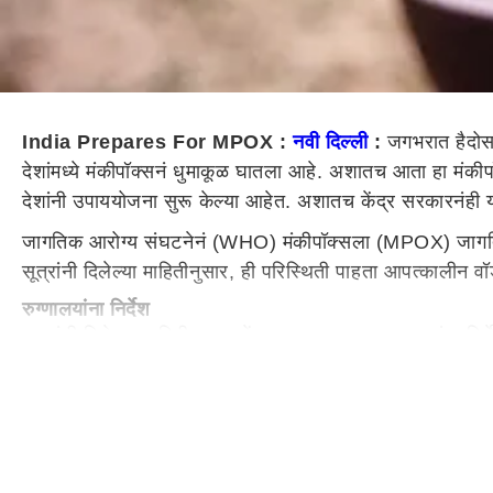
India Prepares For MPOX :
नवी दिल्ली
:
जगभरात हैदोस 
देशांमध्ये मंकीपॉक्सनं धुमाकूळ घातला आहे. अशातच आता हा मंकीपॉ
देशांनी उपाययोजना सुरू केल्या आहेत. अशातच केंद्र सरकारनंही 
जागतिक आरोग्य संघटनेनं (WHO) मंकीपॉक्सला (MPOX) जागतिक स
सूत्रांनी दिलेल्या माहितीनुसार, ही परिस्थिती पाहता आपत्काली
रुग्णालयांना निर्देश
सुत्रांनी दिलेल्या माहितीनुसार, केंद्र सरकारकडून रुग्णालयांना 
सरकारनं रुग्णालयांना दिले आहेत. दिल्लीतील तीन प्रमुख रुग्णालय
विमानतळांवरही अलर्ट
संशयित रुग्णांवर RT-PCR आणि नाकातील स्वॅब चाचण्या केल्या
दुसऱ्यांदा जागतिक सार्वजनिक आरोग्य आणीबाणी घोषित केलं आहे. 
सहजपणे पसरत असल्याचं दिसतंय.