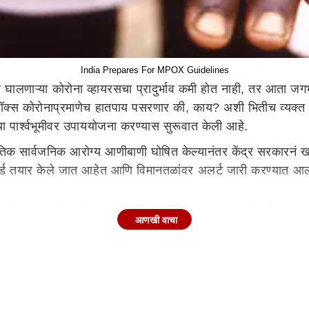
India Prepares For MPOX Guidelines
घालणाऱ्या कोरोना व्हायरसचा प्रादुर्भाव कमी होत नाही, तर आता 
क्स कोरोनाप्रमाणेच हातपाय पसरणार की, काय? अशी भितीच व्यक्त होत आह
या पार्श्वभूमीवर उपाययोजना करण्यास सुरूवात केली आहे.
ार्वजनिक आरोग्य आणीबाणी घोषित केल्यानंतर केंद्र सरकारनं खबर
न वॉर्ड तयार केले जात आहेत आणि विमानतळांवर अलर्ट जारी करण्यात 
निर्देश देण्यात आले आहेत. ज्या रुग्णांच्या शरीरावर पुरळ उठले आहेत,
आणखी वाचा
े - सफदरजंग, लेडी हार्डिंग मेडिकल कॉलेज आणि राम मनोहर लोहिया रुग
 जातील. विमानतळांनाही आवश्यक ती खबरदारी घेण्याच्या सूचना देण
व्हायरसचा एक नवा प्रकार उदयास आला आहे, जो मागीलपेक्षा अधिक प्र