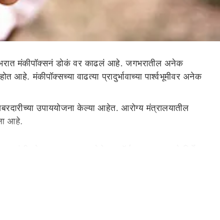
जगभरात मंकीपॉक्सनं डोकं वर काढलं आहे. जगभरातील अनेक
े. मंकीपॉक्सच्या वाढत्या प्रादुर्भावाच्या पार्श्वभूमीवर अनेक
दारीच्या उपाययोजना केल्या आहेत. आरोग्य मंत्रालयातील
आला आहे.
 अशा रुग्णांची ओळख पटवून आयसोलेशन वॉर्ड तयार करण्याचे निर्देश
्णालयांना हे निर्देश देण्यात आले आहेत.
्यात आल्या आहेत. अलीकडेच जागतिक आरोग्य संघटनेनं MPOX ला
भावी आहे आणि लैंगिक संपर्कासह, नियमित जवळच्या संपर्काद्वारे