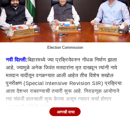
Election Commission
नवी दिल्ली
:
बिहारमध्ये ज्या प्रक्रियेवरुन गोंधळ निर्माण झाला
आहे, ज्यामुळे अनेक जिवंत मतदारांना मृत दाखवून त्यांनी नावे
मतदान यादीतून वगळण्यात आली आहेत तीच विशेष सखोल
पुनरीक्षण (
Special Intensive Revision SIR)
प्रक्रिया
आता देशभर राबवण्याची तयारी सुरू आहे. निवडणूक आयोगाने
त्या संबंधी हालचाली सुरू केल्या असून त्यावर चर्चा होणार
असल्याची माहिती आहे.
आणखी वाचा
भारतीय निवडणूक आयोग (
Election Commission of
India
ECI)
येत्या 10 सप्टेंबर रोजी देशभरातील सर्व राज्ये