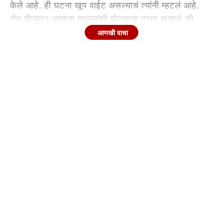
केले आहे. ही घटना खूप वाईट असल्याचं त्यांनी म्हटलं आहे.
रोम दौऱ्यावर जाताना माध्यमांशी बोलताना ट्रम्प म्हणाले की,
भारत आणि पाकिस्तानमध्ये तणाव वाढत आहे. त्यांना तो
आणखी वाचा
आपापसात सोडवावा लागेल. पुढे ते म्हणाले, "मी दोन्ही देशांच्या
खूप जवळ आहे, भारत आणि पाकिस्तान, ते दोघेही हजारो
वर्षांपासून लढत आहेत, काश्मीरमध्ये हजारो वर्षांपासून युद्ध चालू
आहे किंवा कदाचित त्याहूनही जास्त काळ...पण हा दहशतवादी
हल्ला खूप वाईट होता", असंही त्यांनी पुढे म्हटलं आहे.
एजन्सीनुसार, ट्रम्प म्हणाले, "भारत आणि पाकिस्तान सीमेवर
जवळजवळ 1500 वर्षांपासून युद्ध सुरू आहे आणि ते सुरूच
आहे. मला आशा आहे की ते एकत्रितपणे यावर तोडगा काढतील.
मी दोन्ही देशांना ओळखतो. तिथे खूप तणाव आहे. मला माहिती
आहे पण हा तणाव नेहमीच राहिलेला आहे."
काश्मीरमधील पहलगाम येथे झालेल्या दहशतवादी हल्ल्यानंतर
भारत आणि पाकिस्तानमधील तणाव वाढला आहे. मंगळवारी 22
एप्रिल रोजी झालेल्या या हल्ल्यात 26 पर्यटकांना आपला जीव