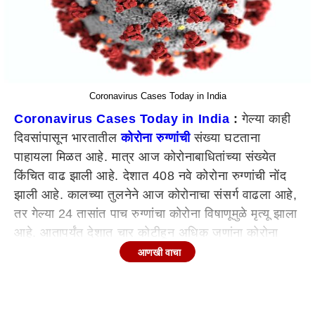
Coronavirus Cases Today in India
Coronavirus Cases Today in India
:
गेल्या काही
दिवसांपासून भारतातील
कोरोना रुग्णांची
संख्या घटताना
पाहायला मिळत आहे. मात्र आज कोरोनाबाधितांच्या संख्येत
किंचित वाढ झाली आहे. देशात 408 नवे कोरोना रुग्णांची नोंद
झाली आहे. कालच्या तुलनेने आज कोरोनाचा संसर्ग वाढला आहे,
तर गेल्या 24 तासांत पाच रुग्णांचा कोरोना विषाणूमुळे मृत्यू झाला
आहे. आतापर्यंत देशात चार कोटीहून अधिक जणांना कोरोना
संसर्ग झाला असून त्या पैकी अनेक रुग्ण बरे होऊन घरी परतले
आणखी वाचा
आहेत. तर देशात पाच लाखांहून अधिक जणांचा मृत्यू कोरोनामुळे
मृत्यू झाला आहे.
भारतात 5 हजार 881 सक्रिय रुग्ण