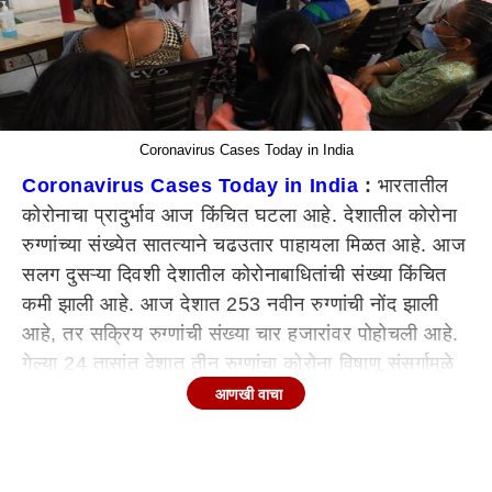
Coronavirus Cases Today in India
Coronavirus Cases Today in India
:
भारतातील
कोरोनाचा प्रादुर्भाव आज किंचित घटला आहे. देशातील कोरोना
रुग्णांच्या संख्येत सातत्याने चढउतार पाहायला मिळत आहे. आज
सलग दुसऱ्या दिवशी देशातील कोरोनाबाधितांची संख्या किंचित
कमी झाली आहे. आज देशात 253 नवीन रुग्णांची नोंद झाली
आहे, तर सक्रिय रुग्णांची संख्या चार हजारांवर पोहोचली आहे.
गेल्या 24 तासांत देशात तीन रुग्णांचा कोरोना विषाणू संसर्गामुळे
मृत्यू झाला आहे. काल देशात 275 रुग्ण आढळले होते. त्या
आणखी वाचा
तुलनेने आज 22 रुग्णांची घट झाली आहे.
आतापर्यंत पाच लाखांहून अधिक जणांचा मृत्यू
भारतात कोरोना महामारी सुरु झाल्यापासून चार कोटीहून अधिक