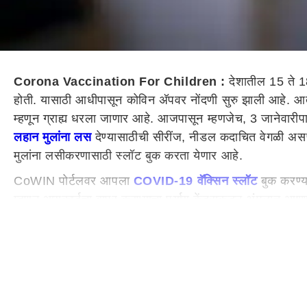
Corona Vaccination For Children :
देशातील 15 ते 18
होती. यासाठी आधीपासून कोविन अ‍ॅपवर नोंदणी सुरु झाली आहे. आ
म्हणून ग्राह्य धरला जाणार आहे. आजपासून म्हणजेच, 3 जानेवारीपा
लहान मुलांना लस
देण्यासाठीची सीरींज, नीडल कदाचित वेगळी अस
मुलांना लसीकरणासाठी स्लॉट बुक करता येणार आहे.
CoWIN पोर्टलवर आपला
COVID-19 वॅक्सिन स्लॉट
बुक करण्या
म्हणून आयकार्डचा वापर करण्याचा पर्याय केंद्राकडून अंमलात आण
दोन डोस आणि Zydus Cadila's ZyCoV-D चे तीन डोस या लसीं
मुलांच्या लसीकरणासाठी स्लॉट कसा बुक कराल? (How To
लहान मुलांसाठी
COVID-19
वॅक्सिन स्लॉट बुक करण्यासाठी फा
वॅक्सिनचा स्लॉट रजिस्टर करण्यासाठी CoWIN पोर्टल (cowin.gov
करु शकतात.