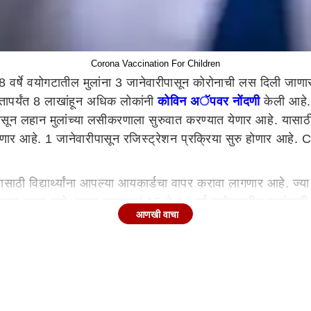
Corona Vaccination For Children
 वर्षे वयोगटातील मुलांना 3 जानेवारीपासून कोरोनाची लस दिली जाणार 
तापर्यंत 8 लाखांहून अधिक लोकांनी
कोविन अॅपवर नोंदणी
केली आहे.
सून लहान मुलांच्या लसीकरणाला सुरुवात करण्यात येणार आहे. यासाठी 
णार आहे. 1 जानेवारीपासून रजिस्ट्रेशन प्रक्रिया सुरु होणार आ
साठी विद्यार्थ्यांना आपल्या आयकार्डचा वापर करावा लागणार आहे. ज्
ण्यात आला आहे. भारत सरकारनं 15 ते 18 वर्ष वयोगटातील मुलांसाठी 
आणखी वाचा
मधून पर्याय निवडावा लागणार आहे.
 Book COVID-19 Vaccine Slot For Children)
रसं काही नवीन करण्याची गरज नाही. यापूर्वी लसीकरणासाठी स्लॉट बु
.in) वर लॉगइन करा. आधार कार्ड किंवा मोबाईल क्रमांकाचा उपयोग कर