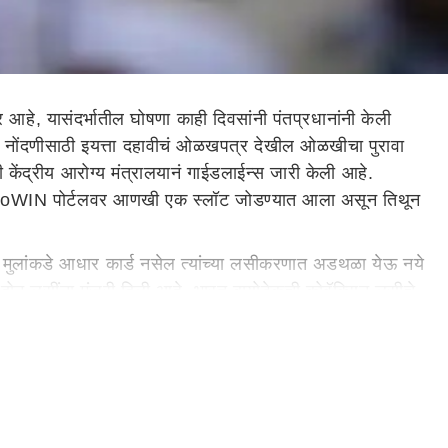
आहे, यासंदर्भातील घोषणा काही दिवसांनी पंतप्रधानांनी केली
 नोंदणीसाठी इयत्ता दहावीचं ओळखपत्र देखील ओळखीचा पुरावा
केंद्रीय आरोग्य मंत्रालयानं गाईडलाईन्स जारी केली आहे.
हे. CoWIN पोर्टलवर आणखी एक स्लॉट जोडण्यात आला असून तिथून
या मुलांकडे आधार कार्ड नसेल त्यांच्या लसीकरणात अडथळा येऊ नये
दोन लसींना मंजुरी दिली आहे. भारत बायोटेकची कोवॅक्सिन लसीचे
क करण्याची जी प्रक्रिया होती तिच फॉलो करावी लागणार आहे.
ुन रजिस्ट्रेशन करा. विद्यार्थी शाळेच्या आयकार्डचा वापरही