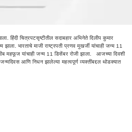
ला. हिंदी चित्रपटसृष्टीतील सदाबहार अभिनेते दिलीप कुमार
झाला. भारताचे माजी राष्ट्रपती प्रणव मुखर्जी यांचाही जन्म 11
 नजीब महफूज यांचाही जन्म 11 डिसेंबर रोजी झाला. आजच्या दिवशी
जन्मदिवस आणि निधन झालेल्या महत्वपूर्ण व्यक्तींबद्दल थोडक्यात
्रिटिश राजवटीचा भाग बनला. पहिल्या शीख युद्धाची पहिली लढाई 18
बी लेखक होते.