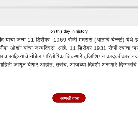
on this day in history
ंद याचा जन्म 11 डिसेंबर 1969 रोजी मद्रास (आताचे चेन्नई) येथे झा
नीश 'ओशो' यांचा जन्मदिवस आहे. 11 डिसेंबर 1931 रोजी त्यांचा जन्म 
ोबरच साहित्याचे नोबेल पारितोषिक जिंकणारे इजिप्शियन कादंबरीकार
्ण माहिती जाणून घेणार आहोत. तसंच, आजच्या दिवशी असणारे दिग्गजांचे 
त 1845-46 मध्ये लढले गेले. या युद्धानंतर शीख राज्याचा काही भाग ब
आणखी वाचा
1 रोजी झाला. साहित्यातील नोबेल पारितोषिक जिंकणारे ते पहिले अर