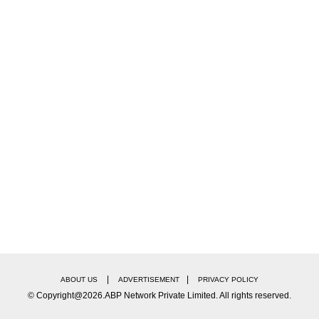
2 रोजी चंद्रावर उतरले.
 झाला, त्याने 2000, 2007, 2008, 2010 आणि 2012 मध्ये वर्ल्ड चे
स्पेस स्टेशन) वर पोहोचली.
्टेशन) वर आजच्या दिवशी म्हणजे 11 डिसेंबर 2006 रोजी पोहोचली.
story
on this day
द्र प्रसाद यांची संविधान सभेच्या अध्यक्षपदी निवड, कोयना येथे भूकंप ; आज इतिहासात
|
|
ABOUT US
ADVERTISEMENT
PRIVACY POLICY
© Copyright@2026.ABP Network Private Limited. All rights reserved.