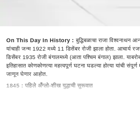
On This Day In History :
बुद्धिबळाचा राजा विश्वनाथन आन
यांचाही जन्म 1922 मध्ये 11 डिसेंबर रोजी झाला होता. आचार्य रज
डिसेंबर 1935 रोजी बंगालमध्ये (आता पश्चिम बंगाल) झाला. याबर
इतिहासात कोणकोणत्या महत्वपूर्ण घटना घडल्या होत्या यांची संपूर
जाणून घेणार आहोत.
1845 : पहिले अँग्लो-शीख युद्धाची सुरूवात
पहिले अँग्लो-शीख युद्ध पंजाबचे शीख राज्य आणि ब्रिटिश यांच्या
डिसेंबर 1845 रोजी मुडकी येथे झाली.
1911 : इजिप्शियन कादंबरीकार नजीब महफूज यांचा जन्म
इजिप्शियन कादंबरीकार नजीब महफूज यांचा जन्म 11 डिसेंबर 191