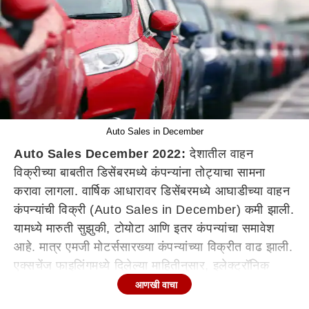
Auto Sales in December
Auto Sales December 2022:
देशातील वाहन
विक्रीच्या बाबतीत डिसेंबरमध्ये कंपन्यांना तोट्याचा सामना
करावा लागला. वार्षिक आधारावर डिसेंबरमध्ये आघाडीच्या वाहन
कंपन्यांची विक्री (Auto Sales in December) कमी झाली.
यामध्ये मारुती सुझुकी, टोयोटा आणि इतर कंपन्यांचा समावेश
आहे. मात्र एमजी मोटर्ससारख्या कंपन्यांच्या विक्रीत वाढ झाली.
एक्सचेंज फाइलिंगमध्ये दिलेल्या माहितीनुसार, इलेक्ट्रॉनिक
पार्टसच्या कमतरतेमुळे उत्पादनावर परिणाम झाला. विशेषत:
आणखी वाचा
त्याचा परिणाम देशांतर्गत मॉडेलवर अधिक दिसून आला.