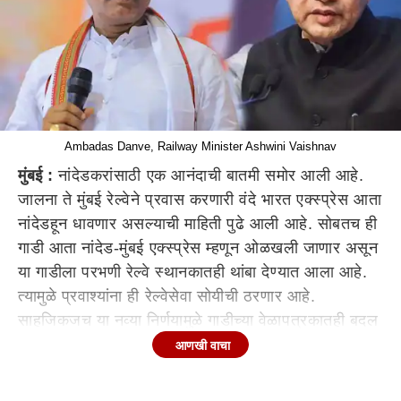
Ambadas Danve, Railway Minister Ashwini Vaishnav
मुंबई :
नांदेडकरांसाठी एक आनंदाची बातमी समोर आली आहे.
जालना ते मुंबई रेल्वेने प्रवास करणारी वंदे भारत एक्स्प्रेस आता
नांदेडहून धावणार असल्याची माहिती पुढे आली आहे. सोबतच ही
गाडी आता नांदेड-मुंबई एक्स्प्रेस म्हणून ओळखली जाणार असून
या गाडीला परभणी रेल्वे स्थानकातही थांबा देण्यात आला आहे.
त्यामुळे प्रवाश्यांना ही रेल्वेसेवा सोयीची ठरणार आहे.
साहजिकजच या नव्या निर्णयामुळे गाडीच्या वेळापत्रकातही बदल
करण्यात आला आहे. ही गाडी छत्रपती संभाजीनगरहून सकाळी
आणखी वाचा
सव्वाआठ वाजता मुंबईच्या दिशेने निघेल.