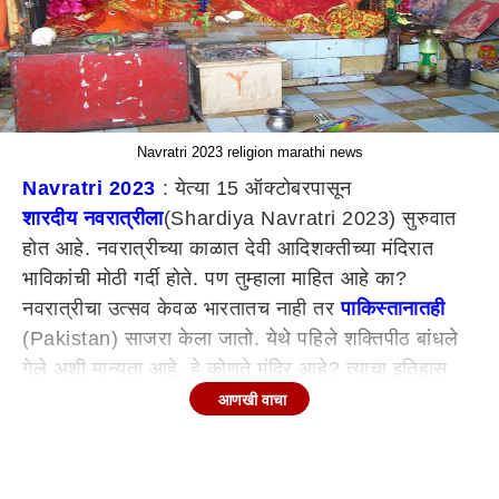
Navratri 2023 religion marathi news
Navratri 2023
: येत्या 15 ऑक्टोबरपासून
शारदीय नवरात्रीला
(Shardiya Navratri 2023) सुरुवात
होत आहे. नवरात्रीच्या काळात देवी आदिशक्तीच्या मंदिरात
भाविकांची मोठी गर्दी होते. पण तुम्हाला माहित आहे का?
नवरात्रीचा उत्सव केवळ भारतातच नाही तर
पाकिस्तानातही
(Pakistan) साजरा केला जातो. येथे पहिले शक्तिपीठ बांधले
गेले अशी मान्यता आहे. हे कोणते मंदिर आहे? त्याचा इतिहास
काय आहे? ते जाणून घ्या
आणखी वाचा
देवीचे 'हे' शक्तीपीठ पाकिस्तानात
असे म्हणतात की,
पाकिस्तानात माता हिंगलाजचे सिद्धपीठ आहे. देवीच्या 51