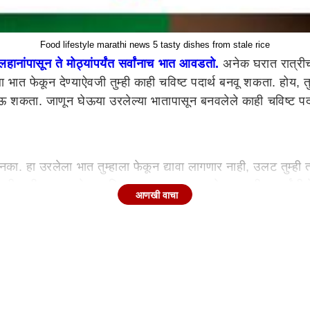
Food lifestyle marathi news 5 tasty dishes from stale rice
हानांपासून ते मोठ्यांपर्यंत सर्वांनाच भात आवडतो.
अनेक घरात रात्रीचा
त फेकून देण्याऐवजी तुम्ही काही चविष्ट पदार्थ बनवू शकता. होय, तुम्
न खाऊ शकता. जाणून घेऊया उरलेल्या भातापासून बनवलेले काही चविष्ट पदा
. हा उरलेला भात तुम्हाला फेकून द्यावा लागणार नाही, उलट तुम्ही त्
ी नाही. जाणून घेऊया शिळ्या भातापासून बनवलेल्या काही पदार्थांची र
आणखी वाचा
कांदा, हिरवी मिरची, हळद, वाटाणे, गरम मसाला आणि मीठ घालून हलक्य