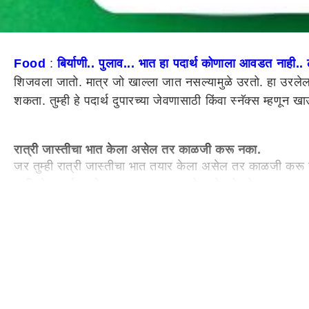
Food
:
बिर्याणी.. पुलाव... भात हा पदार्थ कोणाला आवडत नाही.. ल
शिजवला जातो. मात्र जो खाल्ला जात नसल्यामुळे उरतो. हा उरलेला भा
शकता. तुम्ही हे पदार्थ दुपारच्या जेवणासाठी किंवा स्नॅक्स म्हणू
रात्री जास्तीचा भात केला असेल तर काळजी करू नका.
जर तुम्ही रात्री जास्तीचा भात तयार केला असेल तर काळजी करू नका
आणि हे पदार्थ उरलेल्या भातापासून बनवले आहेत हे कोणाला कळणारह
उरलेल्या भातापासून बनवलेले पदार्थ
फ्राईड राईस
रात्री उरलेला भात फ्राय करून दुसऱ्या दिवशी खाऊ शकता. जिरे, 
आवडीचे मसाले घालून ते मंचुरियनसोबत खाऊ शकता.
तवा पुलाव