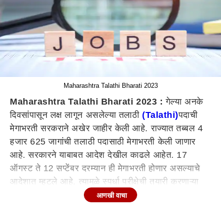
Maharashtra Talathi Bharati 2023
Maharashtra Talathi Bharati 2023 :
गेल्या अनके
दिवसांपासून लक्ष लागून असलेल्या तलाठी
(Talathi)
पदाची
मेगाभरती सरकराने अखेर जाहीर केली आहे. राज्यात तब्बल 4
हजार 625 जागांची तलाठी पदासाठी मेगाभरती केली जाणार
आहे. सरकारने याबाबत आदेश देखील काढले आहेत. 17
ऑगस्ट ते 12 सप्टेंबर दरम्यान ही मेगाभरती होणार असल्याचे
आदेशात म्हटले आहे. त्यामुळे स्पर्धा परीक्षेची तयारी करणाऱ्या
तरुणांना मोठा दिलासा मिळाला आहे.
आणखी वाचा
महसूल व वन विभागाकडून आदेश काढण्यात आला असून, ज्यात