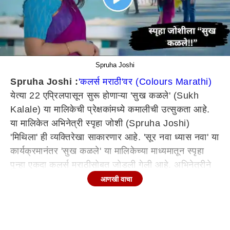
Spruha Joshi
Spruha Joshi :
'कलर्स मराठी'वर (Colours Marathi)
येत्या 22 एप्रिलपासून सुरू होणाऱ्या 'सुख कळले' (Sukh
Kalale) या मालिकेची प्रेक्षकांमध्ये कमालीची उत्सुकता आहे.
या मालिकेत अभिनेत्री स्पृहा जोशी (Spruha Joshi)
'मिथिला' ही व्यक्तिरेखा साकारणार आहे. 'सूर नवा ध्यास नवा' या
कार्यक्रमानंतर 'सुख कळले' या मालिकेच्या माध्यमातून स्पृहा
पुन्हा एकदा कलर्स मराठीसोबत जोडली गेली आहे. अभिनेत्रीने
नुकतचं 'सुख कळले'बद्दल भाष्य केलं आहे.
आणखी वाचा
1.) तुझ्यासाठी 'सुख कळले'ची व्याख्या काय?
'सुख कळले' ही रोज उठून शोधण्याची गोष्ट असते. धकाधकीच्या
आयुष्यात छोट्या-छोट्या गोष्टींमधला आनंद आपण हरवून