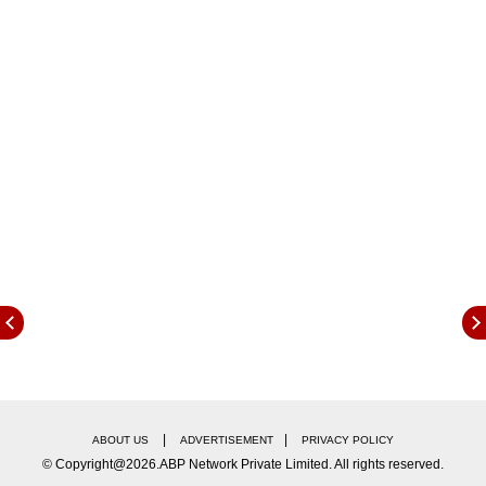
मुंढेकर पडद्यावरची मैत्री खऱ्या आयुष्यातही जपत आहेत.
रमाची भुमिका साकारणारी अभिनेत्री शिवानी मुंढेकर मुळची
कराडची. इंजिनिअरिंगचं शिक्षण पूर्ण केलेल्या शिवानीला
लहानपणापासूनच अभिनयाची आवड आहे. कॉलेजमध्येही ती
वेगवेगळ्या सांस्कृतिक कार्यक्रमांमध्ये सहभागी व्हायची. सोशल
मीडियावरही ती खूपच सक्रिय असते. मुरांबा ही तिची पहिलीच
मालिका आहे. अभिनयातच करिअर करण्याचं शिवानीचं स्वप्न या
मालिकेच्या निमित्ताने पूर्ण होत आहे. तर रेवाची भुमिका
साकारणाऱ्या निशाणी बोरुलेने याआधी जाहिरात विश्वात आपली
छाप पाडलीय. त्याचसोबत स्टार प्रवाहच्या प्रेमा तुझा रंग कसा
या मालिकेतही ती झळकली होती. अभिनयासोबतच शिवानीला
ट्रेकिंग आणि ट्रॅव्हलिंगचीही आवड आहे.
तेव्हा रमा आणि रेवाच्या मैत्रीचा बंध अनुभवण्यासाठी नक्की पाहा
नवी मालिका मुरांबा.
|
|
ABOUT US
ADVERTISEMENT
PRIVACY POLICY
संबंधित बातम्या
© Copyright@2026.ABP Network Private Limited. All rights reserved.