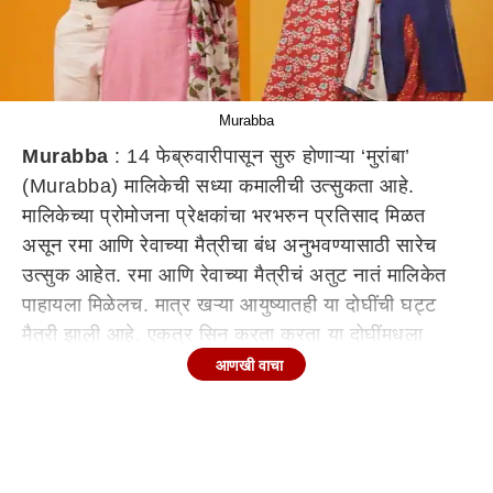
Murabba
Murabba
: 14 फेब्रुवारीपासून सुरु होणाऱ्या ‘मुरांबा’
(Murabba) मालिकेची सध्या कमालीची उत्सुकता आहे.
मालिकेच्या प्रोमोजना प्रेक्षकांचा भरभरुन प्रतिसाद मिळत
असून रमा आणि रेवाच्या मैत्रीचा बंध अनुभवण्यासाठी सारेच
उत्सुक आहेत. रमा आणि रेवाच्या मैत्रीचं अतुट नातं मालिकेत
पाहायला मिळेलच. मात्र खऱ्या आयुष्यातही या दोघींची घट्ट
मैत्री झाली आहे. एकत्र सिन करता करता या दोघींमधला
मैत्रीचा बंध आंबट गोड मुरांब्याप्रमाणेच मुरला आहे. त्यामुळेच
आणखी वाचा
सेटवर एकमेकांचे डबे शेअर करण्यापासून सुरु झालेली मैत्री
आता आयुष्यातल्या सुख दु:खाच्या गोष्टी शेअर करण्यापर्यंत
पोहोचली आहे. मुरांबा मालिकेच्या निमित्ताने रमा आणि रेवाची
भूमिका साकारणाऱ्या अभिनेत्री निशाणी बोरुले आणि शिवानी