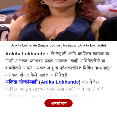
Ankita Lokhande (Image Source : Instagram/Ankita Lokhande)
Ankita Lokhande :
सिनेसृष्टी आणि कास्टिंग काऊच या
गोष्टी अनेकदा कानावर पडत असतात. काही अभिनेत्रींनी या
बाबतीतले आपले भयंकर अनुभव प्रेक्षकांसोबत विविध माध्यमातून
अनेकदा शेअर केले आहेत. अभिनेत्री
अंकिता लोखंडेलाही (Anika Lokhande)
दोन वेळेस
कास्टिंग काऊच सारख्या प्रकाराला सामोरे जावे लागले होते.
दाक्षिणात्य चित्रपटाच्या वेळी तिला हा अनुभव आला होता.
आणखी वाचा
छोट्या पडद्यावरील स्टार अभिनेत्री अंकिता लोखंडेने आपल्या
अभिनयाच्या जोरावर मनोरंजन क्षेत्रात स्थान मिळवले आहे.