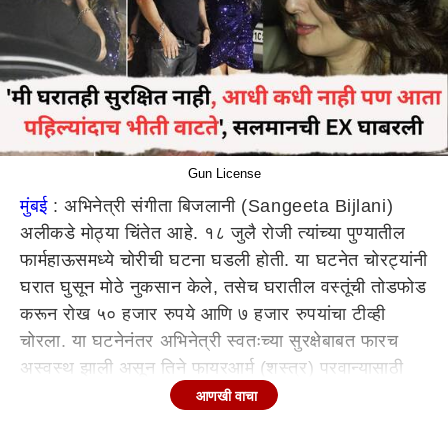
Gun License
मुंबई
: अभिनेत्री संगीता बिजलानी (Sangeeta Bijlani)
अलीकडे मोठ्या चिंतेत आहे. १८ जुलै रोजी त्यांच्या पुण्यातील
फार्महाऊसमध्ये चोरीची घटना घडली होती. या घटनेत चोरट्यांनी
घरात घुसून मोठे नुकसान केले, तसेच घरातील वस्तूंची तोडफोड
करून रोख ५० हजार रुपये आणि ७ हजार रुपयांचा टीव्ही
चोरला. या घटनेनंतर अभिनेत्री स्वतःच्या सुरक्षेबाबत फारच
अस्वस्थ झाली असून तिने फायरआर्म (शस्त्र) परवान्यासाठी
अर्ज केला आहे. पोलिसांच्या माहितीनुसार, चोरट्यांनी केवळ
आणखी वाचा
चोरीच नाही तर फ्रिज, टीव्ही, फर्निचर फोडले आणि भिंतींवर