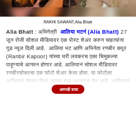
RAKHI SAWANT,Alia Bhatt
Alia Bhatt
: अभिनेत्री
आलिया भटनं (Alia Bhatt)
27
जून रोजी सोशल मीडियावर एक पोस्ट शेअर करुन चाहत्यांना
गूड न्यूज दिली आहे. आलिया भट आणि अभिनेता रणबीर कपूर
(Ranbir Kapoor) यांच्या घरी लवकरच एका चिमुकल्या
पाहूण्याचे आगमन होणार आहे. आलियानं सोशल मीडियावर
रणबीरसोबतचा एक फोटो शेअर केला होता. या फोटोला
आलियानं कॅप्शन दिलं 'आमचं बाळ लवकरच येत आहे'. आलियानं
शेअर केलेल्या फोटोला अनेकांनी कमेंट करुन तिला शुभेच्छा
आणखी वाचा
दिल्या. आता राखी सावंतनं (Rakhi Sawant) देखील
आलिया आणि रणबीरला शुभेच्छा दिल्या आहेत. पण राखीनं तिच्या
हटके स्टाईलनं आलियाच्या प्रेग्नेंसीवर रिअॅक्शन दिली.
काय म्हणाली राखी?