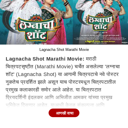
Lagnacha Shot Marathi Movie
Lagnacha Shot Marathi Movie:
मराठी
चित्रपटसृष्टीत (Marathi Movie) चर्चेत असलेल्या 'लग्नाचा
शॉट' (Lagnacha Shot) या आगामी चित्रपटाचे नवे पोस्टर
नुकतेच प्रदर्शित झाले असून याच पोस्टरमधून चित्रपटातील
प्रमुख कलाकारही समोर आले आहेत. या चित्रपटात
प्रियदर्शिनी इंदलकर आणि अभिजीत आमकर यांच्या प्रमुख
भूमिकेत दिसणार आहेत. याआधी केवळ संकल्पना आणि
शीर्षकामुळे उत्सुकता निर्माण करणाऱ्या या चित्रपटाने आता
आणखी वाचा
पोस्टरद्वारे थेट लक्ष वेधून घेतले आहे.