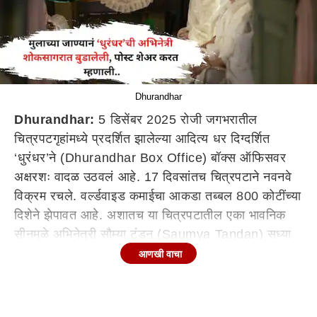
Dhurandhar
Dhurandhar:
5 डिसेंबर 2025 रोजी जगभरातील
चित्रपटगृहांमध्ये प्रदर्शित झालेल्या आदित्य धर दिग्दर्शित
‘धुरंधर’ने (Dhurandhar Box Office) बॉक्स ऑफिसवर
अक्षरशः वादळ उठवलं आहे. 17 दिवसांतच चित्रपटाने नवनवे
विक्रम रचले. वर्ल्डवाइड कमाईचा आकडा तब्बल 800 कोटींच्या
दिशेने झेपावत आहे. अशातच या चित्रपटातील एका भावनिक
सीनमुळे अभिनेत्री सौम्या टंडन (Saumya Tandan) सध्या
चर्चेत आली आहे.
आणखी वाचा
धुरंधरमध्ये सौम्या टंडनने अक्षय खन्नाच्या पत्नीची भूमिका
साकारली आहे. तिची एंट्रीच चित्रपटात धक्कादायक वळण