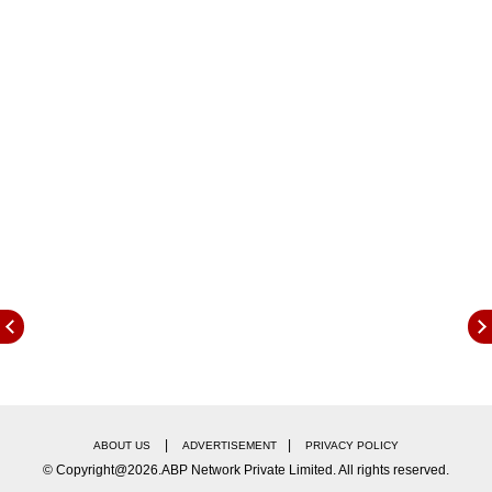
रिपोर्टनुसार, रिलीज झाल्यानंतर 20 व्या दिवशी या चित्रपटानं
3.20 कोटी एवढी कमाई केली आहे.आता या चित्रपटाची एकूण
कमाई 210.17 कोटी एवढी झाली आहे. आता यंदाच्या
वीकेंडला हा चित्रपट पुन्हा चांगली कमाई करेल का? या
प्रश्नाचं उत्तर लवकरच प्रेक्षकांना मिळणार आहे.
|
|
ABOUT US
ADVERTISEMENT
PRIVACY POLICY
© Copyright@2026.ABP Network Private Limited. All rights reserved.