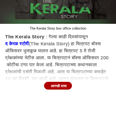
The Kerala Story box office collection
The Kerala Story
: गेल्या काही दिवसांपासून
द केरळ स्टोरी
(The Kerala Story) हा चित्रपट बॉक्स
ऑफिसवर धुमाकूळ घालत आहे. हा चित्रपट 5 मे रोजी
प्रेक्षकांच्या भेटीस आला. या चित्रपटानं बॉक्स ऑफिसवर 200
कोटींचा टप्पा पार केला आहे. चित्रपटाच्या कथानकाला
प्रेक्षकांची पसंती मिळाली आहे. आता या चित्रपटाच्या कमाईत
20 व्या दिवशी घट झाली आहे. जाणून घेऊयात या चित्रपटाचे
कलेक्शन...
आणखी वाचा
20 व्या दिवशी केली एवढी कमाई
द केरळ स्टोरी या चित्रपटानं रिलीज झाल्यानंतर सुरुवातीचे
काही दिवस बॉक्स ऑफिसवर धुमाकूळ घातला. पण आता या
चित्रपटाच्या कमाईत घट झालेली पहायला मिळत आहे.