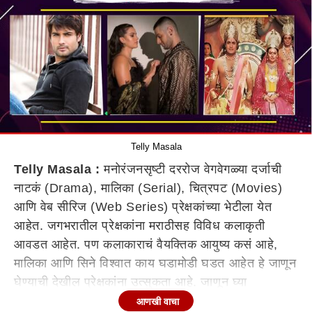
Telly Masala
Telly Masala :
मनोरंजनसृष्टी दररोज वेगवेगळ्या दर्जाची
नाटकं (Drama), मालिका (Serial), चित्रपट (Movies)
आणि वेब सीरिज (Web Series) प्रेक्षकांच्या भेटीला येत
आहेत. जगभरातील प्रेक्षकांना मराठीसह विविध कलाकृती
आवडत आहेत. पण कलाकाराचं वैयक्तिक आयुष्य कसं आहे,
मालिका आणि सिने विश्वात काय घडामोडी घडत आहेत हे जाणून
घेण्याची देखील प्रेक्षकांना उत्सुकता आहे. जाणून घ्या
मनोरंजनसृष्टीसंबंधित बातम्या...
आणखी वाचा