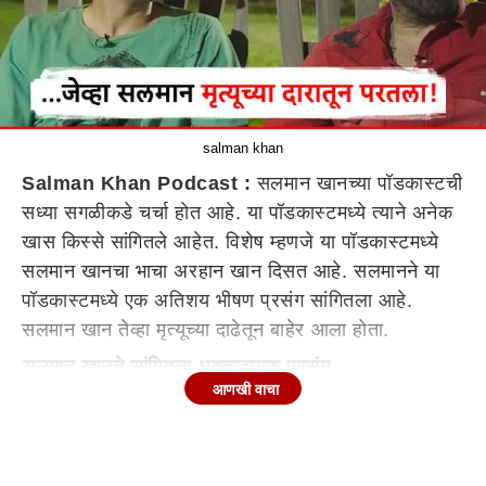
salman khan
Salman Khan Podcast :
सलमान खानच्या पॉडकास्टची
सध्या सगळीकडे चर्चा होत आहे. या पॉडकास्टमध्ये त्याने अनेक
खास किस्से सांगितले आहेत. विशेष म्हणजे या पॉडकास्टमध्ये
सलमान खानचा भाचा अरहान खान दिसत आहे. सलमानने या
पॉडकास्टमध्ये एक अतिशय भीषण प्रसंग सांगितला आहे.
सलमान खान तेव्हा मृत्यूच्या दाढेतून बाहेर आला होता.
सलमान खानने सांगितला धक्कादायक प्रसंग
आणखी वाचा
अरहान खान आणि त्याच्या मित्रांचे डंब बिर्याणी हे एक यूट्यूब
चॅनेल आहे. या यूट्यूब चॅनेल्सवर ते वेगवेगळ्या सिनेस्टार्ससोबत
गप्पा मारतात. तसेच इतरही अनेक प्रसंगांचे व्हिडीओ टाकतात.
त्यांनी नुकतेच सलमान खानसोबतचा एक पॉडकास्ट आपल्या