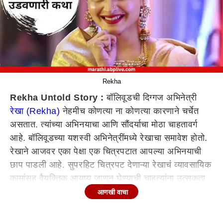
Rekha
Rekha Untold Story :
बॉलिवूडची दिग्गज अभिनेत्री
रेखा (Rekha)
नेहमीच कोणत्या ना कोणत्या कारणाने चर्चेत
असतात. त्यांच्या अभिनयाचा आणि सौंदर्याचा मोठा चाहतावर्ग
आहे. बॉलिवूडच्या यशस्वी अभिनेत्रींमध्ये रेखाचा समावेश होतो.
रेखाने आजवर एका पेक्षा एक चित्रपटात आपल्या अभिनयाची
छाप पाडली आहे. सुपरहिट चित्रपट देणाऱ्या रेखाचं व्यावसायिक
कामांसह वैयक्तिक आयुष्य जाणून घेण्याची चाहत्यांना उत्सुकता
असते. पण एकेकाळी आपलं सौंदर्यचं रेखाला त्रासदायक ठरलं
आणखी वाचा
होतं. रेखासह हजारो लोकांना तिचं सौंदर्य अस्वस्थ करत होतं.
रेखासोबत 'उमराव जान'मध्ये काम करणाऱ्या शुमार फारुख शेखने