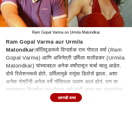
Ram Gopal Varma on Urmila Matondkar
Ram Gopal Varma aur Urmila
Matondkar:
बॉलिवूडमध्ये दिग्दर्शक राम गोपाल वर्मा (Ram
Gopal Varma) आणि अभिनेत्री उर्मिला मातोंडकर (Urmila
Matondkar) यांच्याबद्दल अनेक वर्षांपासून चर्चा चालू आहेत.
दोघे रिलेशनमध्ये होते, उर्मिलामुळे रामूंचा डिवोर्स झाला. अशा
अनेक गोष्टींनी अनेक वर्षे गॉसिपला उधाण आलं होतं. पण या
सगळ्यावर दिग्दर्शक राम गोपाल वर्मा यांनी आता खूप काळानंतर
या विषयावर आपलं मौन सोडलंय.
आणखी वाचा
राम गोपाल वर्मा अन् उर्मिला मातोंडकरच्या अफेअरच्या चर्चा
राम गोपाल वर्मा हे कायमच त्यांच्या धाडसी सिनेमांमुळे आणि
स्पष्टवक्तेपणामुळे चर्चेत राहिले आहेत. तरुण अभिनेत्रींसोबत