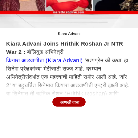
Kiara Advani
Kiara Advani Joins Hrithik Roshan Jr NTR
War 2 :
बॉलिवूड अभिनेत्री
कियारा आडवाणीचा (Kiara Advani)
'सत्यप्रेम की कथा' हा
सिनेमा प्रेक्षकांच्या भेटीसाठी सज्ज आहे. दरम्यान
अभिनेत्रीसंदर्भात एक महत्त्वाची माहिती समोर आली आहे. 'वॉर
2' या बहुचर्चित सिनेमात कियारा आडवाणीची एन्ट्री झाली आहे.
या सिनेमात ती ऋतिक रोशन (Hrithik Roshan) आणि
ज्युनियर एनटीआरसोबत (Jr NTR) दिसणार आहे.
आणखी वाचा
'वॉर' हा सिनेमा प्रेक्षकांच्या पसंतीस उतरला होता. तेव्हापासून
चाहते या सिनेमाच्या दुसऱ्या भागाची प्रतीक्षा करत होते.
लवकरच हा सिनेमा प्रेक्षकांच्या भेटीला येणार आहे. या सिनेमात