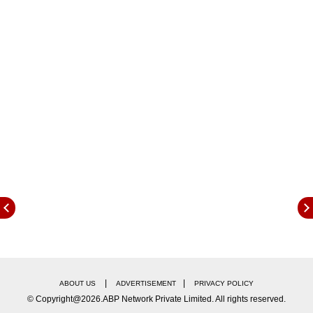
ऋतिक रोशन, ज्युनियर एनटीआरसोबत कियारा आडवाणीला
पाहण्यासाठी चाहते उत्सुक आहेत.
'वॉर 2'मध्ये कियारा आडवाणीची एन्ट्री
गेल्या काही दिवसांपूर्वी 'वॉर 2' या बहुचर्चित सिनेमात कियारा
आडवाणी झळकणार असल्याची शक्यता वर्तवली जात होती.
यशराजच्या बॅनरअंतर्गत या सिनेमाची निर्मिती होत आहे.
यशराजने आजव एक था टायगर, टायगर जिंदा है, वॉर आणि
पठाणसारखे ब्लॉकबस्टर सिनेमांची निर्मिती केली आहे.
|
|
ABOUT US
ADVERTISEMENT
PRIVACY POLICY
© Copyright@2026.ABP Network Private Limited. All rights reserved.