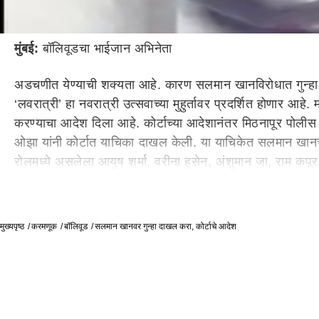
मुंबई:
बॉलिवूडचा भाईजान अभिनेता
अडचणीत येण्याची शक्यता आहे. कारण सलमान खानविरोधात गुन्हा 
‘लवरात्री’ हा नवरात्री उत्सवाच्या मुहुर्तावर प्रदर्शित होणार आहे
करण्याचा आदेश दिला आहे. कोर्टाच्या आदेशानंतर मिठनापूर पोलीस स
ओझा यांनी कोर्टात याचिका दाखल केली. या याचिकेत सलमान खानच्
रोलमध्ये असलेला आयुष शर्मा, वरीना हुसेन, अंशुमान जा, राम कपू
दरम्यान, लवस्टोरी या सिनेमात गुजरातमधील एक प्रेमकहाणी दाखव
हा सिनेमा 5 ऑक्टोबरला रिलीज होणार आहे. या सिनेमाची निर्मिती 
मुख्यपृष्ठ
करमणूक
बॉलिवूड
सलमान खानवर गुन्हा दाखल करा, कोर्टाचे आदेश