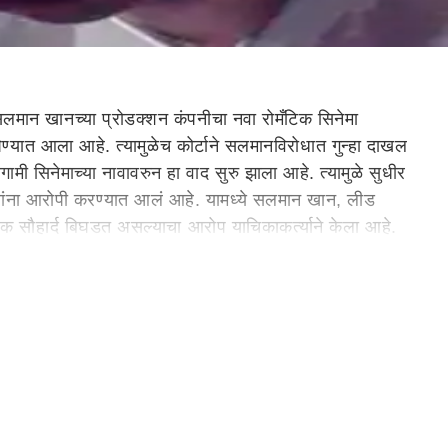
लमान खानच्या प्रोडक्शन कंपनीचा नवा रोमँटिक सिनेमा
प घेण्यात आला आहे. त्यामुळेच कोर्टाने सलमानविरोधात गुन्हा दाखल
मी सिनेमाच्या नावावरुन हा वाद सुरु झाला आहे. त्यामुळे सुधीर
जणांना आरोपी करण्यात आलं आहे. यामध्ये सलमान खान, लीड
जिक सौहार्द बिघडत असल्याचा आरोप याचिकाकर्त्याने केला आहे.
यांची प्रेमकहाणी बहरत जात असल्याचं या सिनेमात दाखवलं आहे.
िनावालाने केलं आहे.