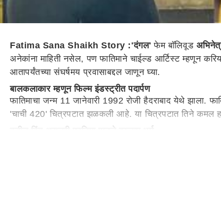
Fatima Sana Shaikh Story :
'दंगल'
फेम बॉलिवूड
अभिनेत
अनेकांना माहिती नसेल, पण फातिमाने चाईल्ड आर्टिस्ट म्हणून करि
आतापर्यंतच्या संघर्षमय प्रवासाबद्दल जाणून घ्या.
बालकलाकार म्हणून फिल्म इंडस्ट्रीत पदार्पण
फातिमाचा जन्म 11 जानेवारी 1992 रोजी हैदराबाद येथे झाला. फाति
'चाची 420' चित्रपटात झळकली आहे. या चित्रपटात तिने कमल हस
वडील हिंदू असूनही फातिमा पाळते इस्लाम धर्म
मोठी झाल्यानंतरही फातिमा सना शेखने फिल्म इंडस्ट्रीमध्येच क
'दंगल' चित्रपटामधून तिला प्रसिद्धी मिळाली. अभिनेत्री फातिमा स
फातिमा तिच्या वडिलांच्या धर्मावर विश्वास ठेवत नाही आणि तिच्या आ
आमिर खानसोबत जुडलं नाव (Who is Aamir Khan Girlfr
आमिर खान पुन्हा एकदा त्याच्या तिसऱ्या लग्नामुळे आणि त्याच्या 
होते. त्यावेळी आमिर खानही त्याची आई झीनत हुसेनसोबत रीना दत्ता