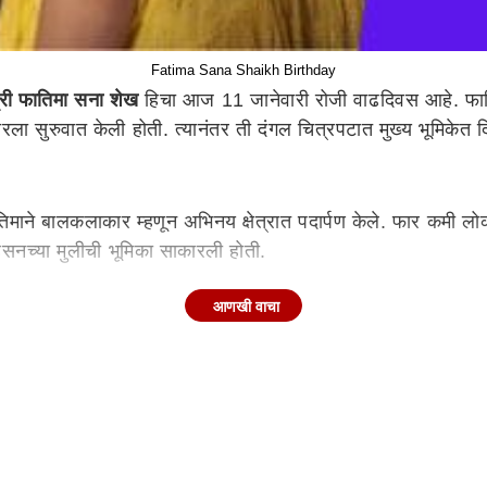
Fatima Sana Shaikh Birthday
्री फातिमा सना शेख
हिचा आज 11 जानेवारी रोजी वाढदिवस आहे. फातिमा
यरला सुरुवात केली होती. त्यानंतर ती दंगल चित्रपटात मुख्य भूमिके
माने बालकलाकार म्हणून अभिनय क्षेत्रात पदार्पण केले. फार कमी लोक
नच्या मुलीची भूमिका साकारली होती.
आणखी वाचा
रियर करण्याचा मार्ग निवडला. त्यानंतर सहा ऑडिशन दिल्यानंतर एका 
ना शेखचे वडील हिंदू आहेत. फातिमाच्या वडिलांचे नाव विपिन शर्मा आ
ईच्या धर्माचे पालन करते.
iend?)
अफेअरमुळे चर्चेत राहिला आहे. आमिर खानची एक्स वाईफ रीना दत्ताच्या 
च्या घरी पोहोचला. याचे फोटो आणि व्हिडीओ सोशल मीडियावर झाले होते.