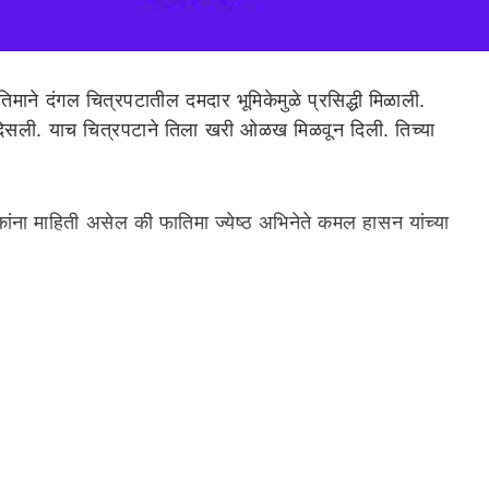
ने दंगल चित्रपटातील दमदार भूमिकेमुळे प्रसिद्धी मिळाली.
त दिसली. याच चित्रपटाने तिला खरी ओळख मिळवून दिली. तिच्या
ांना माहिती असेल की फातिमा ज्येष्ठ अभिनेते कमल हासन यांच्या
ऑडिशनमध्ये तिची निवड झाली आणि आमिर खानच्या ब्लॉकबस्टर
हे. फातिमाची आई मुस्लिम आहे. तिच्या आईचे नाव राज तबस्सुम आहे.
वडिलांच्या निधनानंतर अनेक जण तिते सांत्वन करण्यासाठी पोहोचले
 यावेळी सर्वांच्या नजरा फक्त आमिर खानची रुमर्ड गर्लफ्रेंड