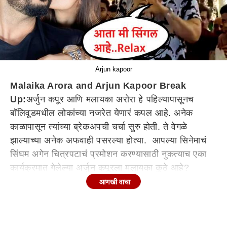
Arjun kapoor
Malaika Arora and Arjun Kapoor Break
Up:
अर्जुन कपूर आणि मलायका अरोरा हे पहिल्यापासूनच
बॉलिवूडमधील लोकांच्या नजरेत येणारं कपल आहे. अनेक
काळापासून त्यांच्या ब्रेकअपची चर्चा सुरु होती. ते वेगळे
झाल्याच्या अनेक अफवाही पसरल्या होत्या. आपल्या सिनेमाचं
सिंघम अगेन चित्रपटाचं प्रमोशन करण्यासाठी नुकत्याच एका
कार्यक्रमात गेलेल्या अर्जुन कपूरला मलायका कुठे आहे?
मलायका कशी आहे? असं विचारण्यात आलं त्यावेळी आता मी
आणखी वाचा
सिंगल आहे.. असं म्हणाला. गेल्या काही दिवसांपासून मलायका
आणि अर्जुनच्या ब्रेकअपच्या चर्चा सुरु होत्या. आता त्यानेच
यावर मौन सोडल्याचं दिसलं.