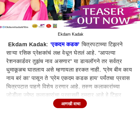
Ekdam Kadak
Ekdam Kadak
:
'एकदम कडक'
चित्रपटाच्या टिझरने
साऱ्या रसिक प्रेक्षकांचं लक्ष वेधून घेतलं आहे. "आपल्या
रेशनकार्डवर तुझंच नाव असणार" या डायलॉगने तर सर्वत्र
धुमाकूळच घातलाय असे म्हणायला हरकत नाही. 'प्रेम बीम काय
नाय बरं का' पासून ते 'प्रेम एकदम कडक हाय' पर्यंतचा प्रवास
चित्रपटात पाहणे विशेष ठरणार आहे. तरुण कलाकारांच्या
जोडीला ज्येष्ठ कलाकारांचा प्रवासही दमदार आहे हे टिझर
वरूनच कळतंय. तर एकदम कडक म्हणत तरुणाईला भुरळ
आणखी वाचा
पाडणाऱ्या लक्षणीय अभिनेत्रींच्या कामाची पोचपावती टिझरवरून
येतेय. 'ओम साई सिनेफिल्म प्रॉडक्शन' प्रस्तुत एकदम कडक
चित्रपटातून अभिनेते माधव अभ्यंकर, शशांक शेंडे, पार्थ
भालेराव, तानाजी गलगुंडे, अरबाज, चिन्मय संत तसेच अभिनेत्री