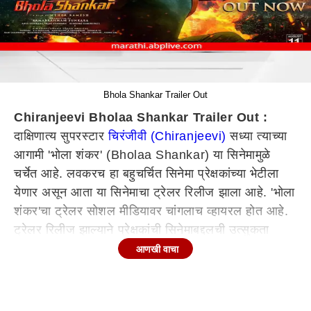
Bhola Shankar Trailer Out
Chiranjeevi Bholaa Shankar Trailer Out :
दाक्षिणात्य सुपरस्टार
चिरंजीवी (Chiranjeevi)
सध्या त्याच्या
आगामी 'भोला शंकर' (Bholaa Shankar) या सिनेमामुळे
चर्चेत आहे. लवकरच हा बहुचर्चित सिनेमा प्रेक्षकांच्या भेटीला
येणार असून आता या सिनेमाचा ट्रेलर रिलीज झाला आहे. 'भोला
शंकर'चा ट्रेलर सोशल मीडियावर चांगलाच व्हायरल होत आहे.
ट्रेलर रिलीज झाल्याने प्रेक्षकांची सिनेमाबद्दलची उत्सुकता
आणखी वाढली आहे.
आणखी वाचा
'भोला शंकर' या सिनेमात कीर्ती सुरेश आणि तमन्ना भाटिया मुख्य
भूमिकेत झळकणार आहेत. या सिनेमाच्या ट्रेलरमध्ये चिरंजीवीचा