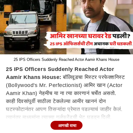
25 IPS Officers Suddenly Reached Actor Aamir Khans House
25 IPS Officers Suddenly Reached Actor
Aamir Khans House:
बॉलिवूडचा मिस्टर परफेक्शनिस्ट
(Bollywood's Mr. Perfectionist) आमिर खान (Actor
Aamir Khan) नेहमीच या ना त्या कारणानं चर्चेत असतो.
काही दिवसांपूर्वी साठीला टेकलेल्या आमीर खाननं दोन
घटस्फोटानंतर आपण तिसऱ्यांदा प्रेमात पडल्याचं जाहीर केलं.
त्यानंतर माध्यमांना त्याच्या गर्लफ्रेंडची भेट घडवून दिली.
त्यानंतर त्याचा नवाकोरा सिनेमा 'सितारे जमीन पर' चर्चेत आला.
आणखी वाचा