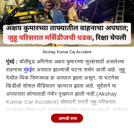
Akshay Kumar Car Accident
मुंबई :
बॉलीवूड अभिनेता अक्षय कुमारच्या सुरक्षेसाठी असलेल्या
वाहनाचा
मुंबई
त अपघात झाल्याची घटना समोर आली आहे. जुहू
येथील थिंक जिमजवळ हा अपघात झाला असून, या घटनेचा
व्हिडीओ सोशल मीडियावर व्हायरल झाला आहे. सुदैवाने या
अपघातात कोणालाही गंभीर दुखापत झाली नाही.(Akshay
Kumar Car Accident) सोमवारी रात्री जुहू परिसरात
घडलेल्या भीषण रस्ते अपघाताने एकच खळबळ उडाली. बॉलीवूड
अभिनेता अक्षय कुमार यांच्या ताफ्याच्या मागे आलेल्या भरधाव
आणखी वाचा
मर्सिडीज कारने घडवलेल्या अपघातात एका ऑटो रिक्षाचा