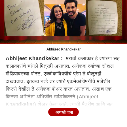
Abhijeet Khandkekar
Abhijeet Khandkekar :
मराठी कलाकार हे त्यांच्या सह
कलाकारांचे चांगले मित्रही असतात. अनेकदा त्यांच्या सोशल
मीडियावरच्या पोस्ट, एकमेकांविषयीचं प्रेम ते बोलूनही
दाखवतात. इतकच नव्हे तर त्यांचे एकमेकांविषयीचे मजेशीर
किस्से देखील ते अनेकदा शेअर करत असतात. असाच एक
किस्सा अभिनेता अभिजीत खांडकेकरने (Abhijeet
Khandkekar) शेअर केला आहे. त्याची मैत्रीण आणि सह
कलाकार
स्पृहा जोशीचा (Spruha Joshi)
हा किस्सा आहे.
आणखी वाचा
बाबा या सिनेमादरम्यान स्पृहा हा किस्सा अभिजीतनेच सगळीकडे