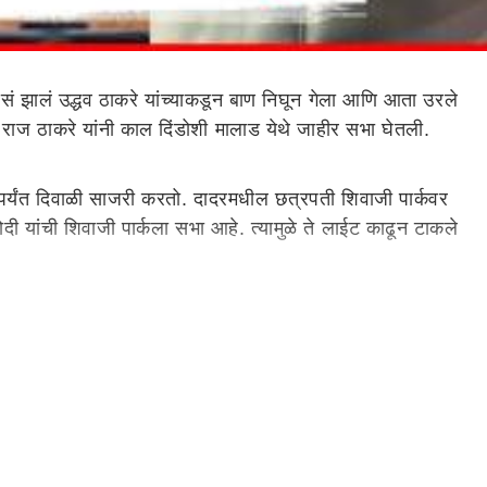
असं झालं उद्धव ठाकरे यांच्याकडून बाण निघून गेला आणि आता उरले
राज ठाकरे यांनी काल दिंडोशी मालाड येथे जाहीर सभा घेतली.
र्यंत दिवाळी साजरी करतो. दादरमधील छत्रपती शिवाजी पार्कवर
 यांची शिवाजी पार्कला सभा आहे. त्यामुळे ते लाईट काढून टाकले
्यांच्यासमोर तुम्ही दिवाळीच्या लाईट बंद करतात. राहुल गांधी असते
लाबोल राज ठाकरेंनी केला.
ांचा फोटो दाखवून मत मागत आहात पण बाळासाहेबांचे विचार कुठे
ंजाचा प्रचार करत आहे. बाळासाहेबांवरचं प्रेम आणि आदर याबद्दल