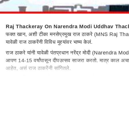
Raj Thackeray On Narendra Modi Uddhav Thac
फक्त खान, अशी टीका मनसेप्रमुख राज ठाकरे (MNS Raj Thackeray
यावेळी राज ठाकरेंनी विविध मुद्द्यांवर भाष्य केलं.
राज ठाकरे यांनी यावेळी पंतप्रधान नरेंद्र मोदी (Narendra Modi
आपण 14-15 वर्षांपासून दीपउत्सव साजरा करतो. मात्र काल अचानक 
आहेत, असं राज ठाकरेंनी सांगितले.
राहुल गांधी, उद्धव ठाकरे असते तर समजू शकलो असतो- राज ठाक
हिंदूंच्या सणावर बंदी आणली होती, तेव्हा
महाराष्ट्र
नवनिर्माण सेना प
तर समजू शकलो असतो. राहुल गांधी यांच्या डोक्यात दिवे पेटत नाही
बाळासाहेबांचे विचार कुठे आहे?, राज ठाकरेंचा सवाल
राहुल गांधी यांनी छत्रपती शिवाजी महाराज यांच्या मूर्तीकडे दुर्ल
आहे?, असा सवाल राज ठाकरेंनी उपस्थित केला. तसेच राष्ट्रवादी आ
मला कोणी शिकवू नये, असंही राज ठाकरेंनी यावेळी सांगितलं.