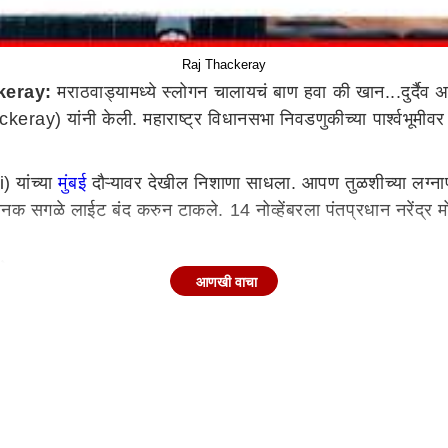
Raj Thackeray
keray:
मराठवाड्यामध्ये स्लोगन चालायचं बाण हवा की खान...दुर्दैव 
) यांनी केली. महाराष्ट्र विधानसभा निवडणुकीच्या पार्श्वभूमीवर 
) यांच्या
मुंबई
दौऱ्यावर देखील निशाणा साधला. आपण तुळशीच्या लग्नाप
सगळे लाईट बंद करुन टाकले. 14 नोव्हेंबरला पंतप्रधान नरेंद्र मोदी
रे
आणखी वाचा
ुढे आली होती. हिंदुत्ववादी पंतप्रधान शिवाजी पार्कवर येत आहेत आणि त
. उद्धव ठाकरे यांना लाईट कमी लागतो आणि त्याहून हिंदूंचा, असा हल्
क्ष केल्याचे व्हिडीओ आहे तो मी पुढच्या सभेत दाखवणार आहे. बाळासाहेब
णि काँग्रेसचा एक नेता बाळासाहेबांचं नाव घेत नाही. उद्धव ठाकरे प