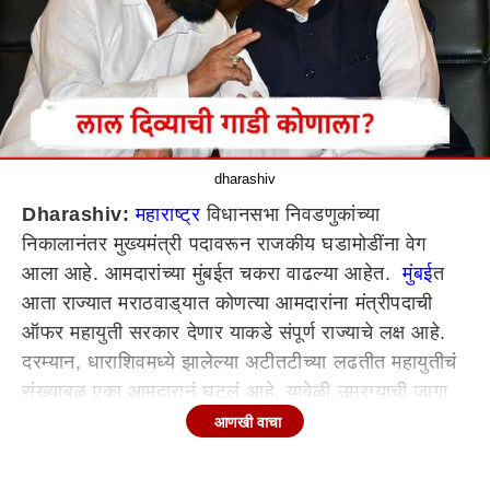
dharashiv
Dharashiv:
महाराष्ट्र
विधानसभा निवडणुकांच्या
निकालानंतर मुख्यमंत्री पदावरून राजकीय घडामोडींना वेग
आला आहे. आमदारांच्या मुंबईत चकरा वाढल्या आहेत.
मुंबई
त
आता राज्यात मराठवाड‌्यात कोणत्या आमदारांना मंत्रीपदाची
ऑफर महायुती सरकार देणार याकडे संपूर्ण राज्याचे लक्ष आहे.
दरम्यान, धाराशिवमध्ये झालेल्या अटीतटीच्या लढतीत महायुतीचं
संख्याबळ एका आमदारानं घटलं आहे. यावेळी उमरग्याची जागा
हातून गेल्याने महायुतीला दोन जागांवरच यश मिळालं. या दोन्ही
आणखी वाचा
जागेवरील विजयी उमेदवार हे मंत्रिपदाच्या रेसमध्ये असून,
कोणाच्या गाडीवर लाल दिवा लागणार याची सध्या एकच चर्चा