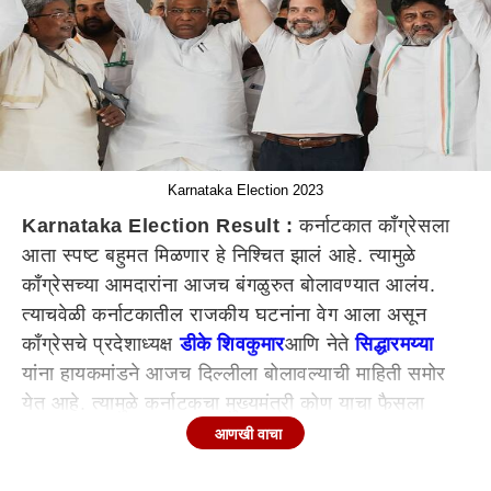
Karnataka Election 2023
Karnataka Election Result :
कर्नाटकात काँग्रेसला
आता स्पष्ट बहुमत मिळणार हे निश्चित झालं आहे. त्यामुळे
काँग्रेसच्या आमदारांना आजच बंगळुरुत बोलावण्यात आलंय.
त्याचवेळी कर्नाटकातील राजकीय घटनांना वेग आला असून
काँग्रेसचे प्रदेशाध्यक्ष
डीके शिवकुमार
आणि नेते
सिद्धारमय्या
यांना हायकमांडने आजच दिल्लीला बोलावल्याची माहिती समोर
येत आहे. त्यामुळे कर्नाटकचा मुख्यमंत्री कोण याचा फैसला
उद्याच होण्याची शक्यता वर्तवण्यात येत आहे.
आणखी वाचा
कर्नाटकमध्ये काँग्रेस स्पष्ट बहुमताच्या दिशेने चाललं आहे.