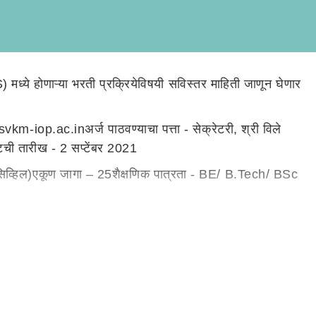
्ये होणाऱ्या भरती प्रक्रियेविषयी सविस्तर माहिती जाणून घेणार
vkm-iop.ac.inअर्ज पाठवण्याचा पत्ता - सेक्रेटरी, श्री विले
टची तारीख - 2 सप्टेंबर 2021
(सिव्हिल)एकूण जागा – 25शैक्षणिक पात्रता - BE/ B.Tech/ BSc
प्रोडक्शन / इंडस्ट्रियल/ ऑटोमोबाईल)
 इलेक्ट्रिकल अँड इलेक्ट्रॉनिक्स)वयोमर्यादा – 21ते 30