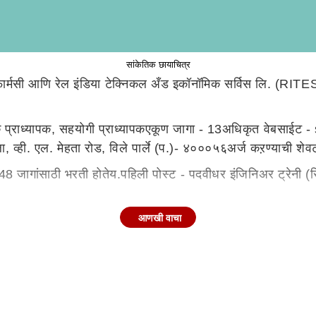
सांकेतिक छायाचित्र
मसी आणि रेल इंडिया टेक्निकल अँड इकॉनॉमिक सर्विस लि. (RITES) मध
क प्राध्यापक, सहयोगी प्राध्यापकएकूण जागा - 13अधिकृत वेबसाईट - s
ही. एल. मेहता रोड, विले पार्ले (प.)- ४०००५६अर्ज कऱण्याची शेव
48 जागांसाठी भरती होतेय.पहिली पोस्ट - पदवीधर इंजिनिअर ट्रेनी 
15शैक्षणिक पात्रता – B.E./ B.Tech/ B.Sc. Engg. (मेकॅनिकल / 
आणखी वाचा
– 8शैक्षणिक पात्रता – B.E./ B.Tech/ B.Sc Engg. (इलेक्ट्रिकल /