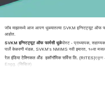
जॉब माझामध्ये आज आपण धुळ्यातल्या SVKM इन्स्टिट्यूट ऑफ फार्
आहोत.
SVKM इन्स्टिट्यूट ऑफ फार्मसी धुळे
पोस्ट - प्राध्यापक, सहाय्य
पार्ले केळवणी मंडळ, SVKM’s NMIMS नवी इमारत, १०वा मजला, व्
रेल इंडिया टेक्निकल अँड इकॉनॉमिक सर्विस लि. (RITES)
एकूण 
Engg. (सिव्हिल)
दुसरी पोस्ट - पदवीधर इंजिनिअर ट्रेनी (मेकॅनिकल)
एकूण जागा – 
तिसरी पोस्ट - पदवीधर इंजिनिअर ट्रेनी (इलेक्ट्रिकल)
एकूण जागा 
वर्षसंपूर्ण देशभरात ही भरती होतेय.