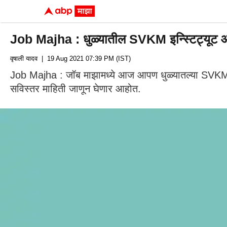
Job Majha : धुळ्यातील SVKM इन्स्टिट्यूट ऑफ
वृषाली यादव
| 19 Aug 2021 07:39 PM (IST)
Job Majha : जॉब माझामध्ये आज आपण धुळ्यातल्या SVKM इन्
सविस्तर माहिती जाणून घेणार आहोत.