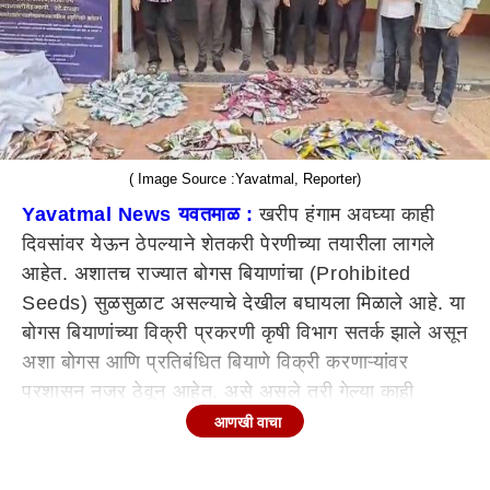
( Image Source :Yavatmal, Reporter)
Yavatmal News
यवतमाळ :
खरीप हंगाम अवघ्या काही
दिवसांवर येऊन ठेपल्याने शेतकरी पेरणीच्या तयारीला लागले
आहेत. अशातच राज्यात बोगस बियाणांचा (Prohibited
Seeds) सुळसुळाट असल्याचे देखील बघायला मिळाले आहे. या
बोगस बियाणांच्या विक्री प्रकरणी कृषी विभाग सतर्क झाले असून
अशा बोगस आणि प्रतिबंधित बियाणे विक्री करणाऱ्यांवर
प्रशासन नजर ठेवून आहेत. असे असले तरी गेल्या काही
दिवसांपासून यवतमाळ जिल्ह्यात
(Yavatmal News
)
छुप्या
आणखी वाचा
पद्धतीने प्रतिबंधित असलेल्या कपाशी बियाणांची विक्रीचा
सिलसिला सुरूच असल्याचे बघायला मिळाले आहे.