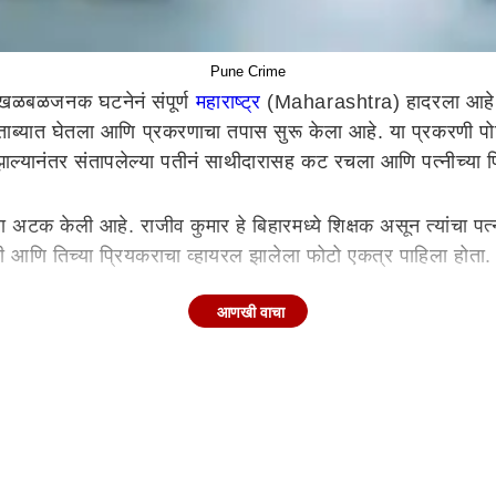
Pune Crime
 खळबळजनक घटनेनं संपूर्ण
महाराष्ट्र
(Maharashtra) हादरला आहे. पुण्
ताब्यात घेतला आणि प्रकरणाचा तपास सुरू केला आहे. या प्रकरणी पोल
झाल्यानंतर संतापलेल्या पतीनं साथीदारासह कट रचला आणि पत्नीच्य
 अटक केली आहे. राजीव कुमार हे बिहारमध्ये शिक्षक असून त्यांचा 
 आणि तिच्या प्रियकराचा व्हायरल झालेला फोटो एकत्र पाहिला होता. 
आणखी वाचा
 धारदार शस्त्रानं करण्यात आली आहे. खून केल्यानंतर दोन्ही आरोपी
मु
िती पोलिसांनी दिली आहे. आपल्या गुन्ह्याची कबुली देताना आरोपींनी 
र करून आरोपीनं पत्नीच्या प्रियकराचा काटा काढला.
ाकडून अंध दांपत्याच्या बाळाची परस्पर विक्री