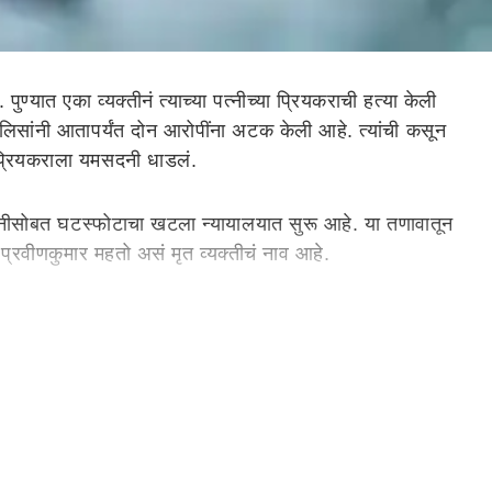
यात एका व्यक्तीनं त्याच्या पत्नीच्या प्रियकराची हत्या केली
िसांनी आतापर्यंत दोन आरोपींना अटक केली आहे. त्यांची कसून
ा प्रियकराला यमसदनी धाडलं.
पत्नीसोबत घटस्फोटाचा खटला न्यायालयात सुरू आहे. या तणावातून
प्रवीणकुमार महतो असं मृत व्यक्तीचं नाव आहे.
ंबई
ला पळून जात होते. वाटेत त्यांना कल्याण पोलिसांनी पकडलं.
पोलिसांना सांगितलं की, रात्री एक वाजण्याच्या सुमारास