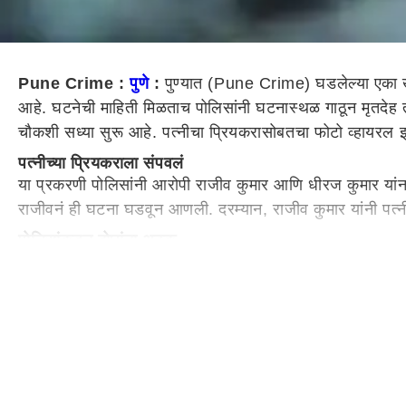
Pune Crime :
पुणे
:
पुण्यात (Pune Crime) घडलेल्या एका
आहे. घटनेची माहिती मिळताच पोलिसांनी घटनास्थळ गाठून मृतदेह 
चौकशी सध्या सुरू आहे. पत्नीचा प्रियकरासोबतचा फोटो व्हायरल 
पत्नीच्या प्रियकराला संपवलं
या प्रकरणी पोलिसांनी आरोपी राजीव कुमार आणि धीरज कुमार यांना
राजीवनं ही घटना घडवून आणली. दरम्यान, राजीव कुमार यांनी पत्नी
पोलिसांकडून दोघांना अटक
याबाबत एसीपी सुनील कुराडे यांनी बोलताना सांगितलं की, ही हत्या
राजीव कुमार हा बिहारमधील एका सरकारी शाळेत शिक्षक असल्याची माह
प्रवीणकुमार झोपेत असताना त्याच्या मानेवर धारदार शस्त्रानं वा
महत्त्वाच्या इतर बातम्या :
पावणेदोन लाख रुपये बिल द्या, नाहीतर...; प्रसूती करणाऱ्या डॉक्टर