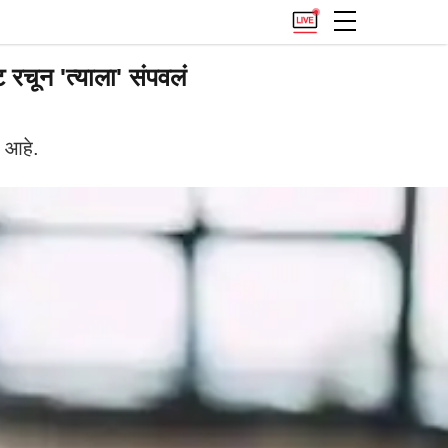
रचून 'त्याला' संपवलं
 आहे.