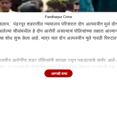
Pandharpur Crime
 आलाय.
पंढरपूर शहरातील न्यायालय परिसरात दोन अल्पवयीन मुलं दो
ल्या चौघांमधील हे दोन आरोपी असल्याचं पोलिसांच्या लक्षात आल्यान
्यांचा शोध सुरू केला आहे. मात्र यात दोन अल्पवयीन मुले गावठी पिस्
्पवयीन आरोपींना शहर पोलिसांनी सापळा रचून पकडल्याचे समोर आले आहे
ा गुन्ह्यावेळी पोलिसांना गुंगारा देऊन पळून गेलेल्या इतरांमध्ये यश
आणखी वाचा
कटीकरण पथकास मिळालेल्या गोपनीय माहितीवरून जुना कासेगाव रोड येथ
टार सायकलीवरुन येत होते, परंतु पोलिसांना पाहून पळून गेले. त्या
त्यांनी सांगितले. त्यास पंढरपूर शहर पोलिस ठाण्यास आणून भारतीय 