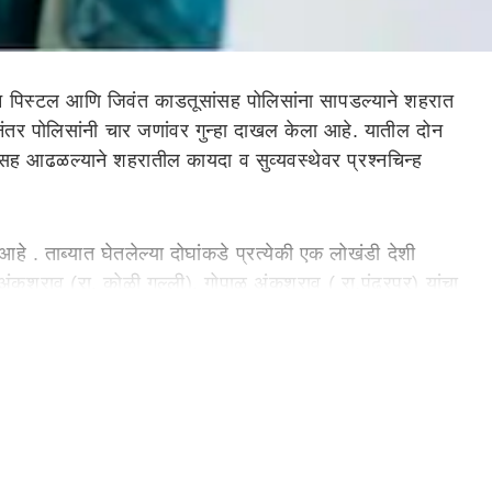
न पिस्टल आणि जिवंत काडतूसांसह पोलिसांना सापडल्याने शहरात
ंतर पोलिसांनी चार जणांवर गुन्हा दाखल केला आहे. यातील दोन
टलसह आढळल्याने शहरातील कायदा व सुव्यवस्थेवर प्रश्नचिन्ह
 . ताब्यात घेतलेल्या दोघांकडे प्रत्येकी एक लोखंडी देशी
 अंकुशराव (रा. कोळी गल्ली), गोपाळ अंकुशराव ( रा.पंढरपूर) यांचा
े मोटार सायकलीवरून येत असताना, पोलिसांनी गराडा घालुन दोन
ंमध्ये यश अंकुशराव, गोपाळ अंकुशराव असल्याचे चौकशीत समोर आले
हत्यार कायदा चे 1959 कलम-3, 25, भारतीय न्याय संहिता 2023 चे