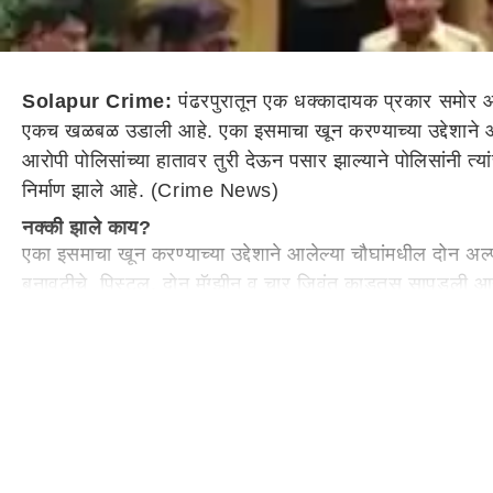
Solapur Crime:
पंढरपुरातून एक धक्कादायक प्रकार समोर
एकच खळबळ उडाली आहे. एका इसमाचा खून करण्याच्या उद्देशाने आले
आरोपी पोलिसांच्या हातावर तुरी देऊन पसार झाल्याने पोलिसांनी त
निर्माण झाले आहे. (Crime News)
नक्की झाले काय?
एका इसमाचा खून करण्याच्या उद्देशाने आलेल्या चौघांमधील दोन अल
बनावटीचे पिस्टल, दोन मॅग्झीन व चार जिवंत काडतूस सापडली आहेत. य
समावेश असल्याचे चौकशीत समोर आले आहे.
याबाबत शहर पोलिसांत दाखल फिर्यादीनुसार, पंढरपूर गुन्हे प्र
अल्पवयीन आरोपींना जागीच पकडले. यातील दुसरी पोचले दुसऱ्या मो
आहे.
पोलिसांचा तपास सुरु
पकडलेल्या अल्पवयीनांकडे पिस्टल वापरण्याचा परवाना नसल्याचे 