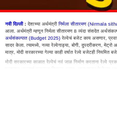
नवी दिल्ली
:
देशाच्या अर्थमंत्री
निर्मला सीतारमण (Nirmala si
आला. अर्थमंत्री म्हणून निर्मला सीतारमण 8 व्यंदा संसदेत अर्थसंकल्प
अर्थसंकल्पात (Budget 2025)
रेल्वेचं बजेट काय असणार, प्रवाश
सादर केला. त्यामध्ये, नव्या रेल्वेगाड्या, बोगी, दुपदरीकरण, मेट्
मात्र, मोदी सरकारच्या गेल्या काही वर्षात रेल्वे बजेटही नियमित बज
मोदी सरकारच्या काळात रेल्वेचं नवं जाळ निर्माण करताना रेल्वे प्र
करण्यात आल्याचं पाहायला मिळाला. त्यात, आज सादर केलेल्या अर्थ
6640 कोटींची तरतूद करण्यात आली आहे.
रेल्वेसाठी 1 लाख 38 हजार कोटींची तरतूद
अर्थमंत्र्‍यांनी सादर केलेल्या वार्षिक 2025 च्या बजेटमध्ये रेल
रेल्वेगाड्या,बोगींसाठी 45 हजार 530 कोटी रुपयांची तरतूद करण्
नव्या रेल्वेमार्गांसाठी 32 हजार 235 कोटींची तरदूत करण्यात आली