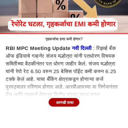
गृहकर्जाचा हप्ता कमी होणार?
RBI MPC Meeting Update
नवी दिल्ली
: रिझर्व्ह बँक
ऑफ इंडियाचे गव्हर्नर संजय मल्होत्रा यांनी पतधोरण विषयक
समितीच्या बैठकीनंतर पत धोरण जाहीर केलं. संजय मल्होत्रा
यांनी रेपो रेट 6.50 वरुन 25 बेसिस पॉईंट कमी करुन 6.25
टक्के केलं आहे. याचा बँकिंग क्षेत्राकडून होणाऱ्या कर्ज
पुरवठ्यावर परिणाम होणार आहे. आरबीआयच्या या निर्णयानंतर
बँक आणि गृहकर्ज देणाऱ्या वित्तीय संस्था व्याज दरात
कपातीबाबत घोषणा करु शकते. आरबीआयच्या रेपो रेटच्या
आणखी वाचा
कपातीनंतर गृह कर्ज, वाहन कर्ज, शिक्षण कर्ज आणि वैयक्तिक
कर्जाच्या व्याज दरात कपात होण्याची अपेक्षा आहे.
कर कपातीनंतर ईएमआय कमी होणार?